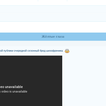
Жёлтые глаза
мой публики очередной сезонный бред шизофреника.