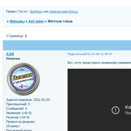
Привет, Гость!
Войдите
или
зарегистрируйтесь
.
»
Фильмы
»
Арт-кино
»
Жёлтые глаза
Страница:
1
АЭИ
Поделиться
2011-01-06 11:00:37
Новичок
Вот, хочу представить вниманию уважае
Зарегистрирован
: 2011-01-03
Приглашений:
0
Сообщений:
4
Уважение:
[+0/-0]
Позитив:
[+0/-0]
Провел на форуме:
19 минут
Последний визит: