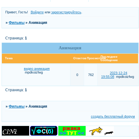
Привет, Гость!
Войдите
или
зарегистрируйтесь
.
»
Фильмы
»
Анимация
Страница:
1
Анимация
Последнее
Тема
Ответов
Просмотров
сообщение
видео анимация
mpdkoizfwg
2023-12-24
0
762
19:55:08
mpdkoizfwg
Страница:
1
»
Фильмы
»
Анимация
создать бесплатный форум