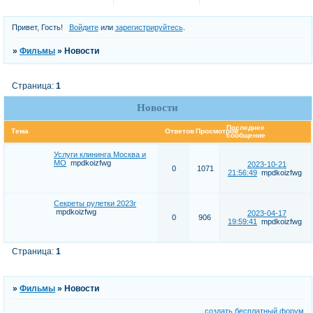
Привет, Гость!
Войдите
или
зарегистрируйтесь
.
»
Фильмы
»
Новости
Страница:
1
Новости
Последнее
Тема
Ответов
Просмотров
сообщение
Услуги клининга Москва и
МО
mpdkoizfwg
2023-10-21
0
1071
21:56:49
mpdkoizfwg
Секреты рулетки 2023г
mpdkoizfwg
2023-04-17
0
906
19:59:41
mpdkoizfwg
Страница:
1
»
Фильмы
»
Новости
создать бесплатный форум